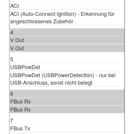
ACI
ACI (Auto-Connect-Ignition) - Erkennung für
angeschlossenes Zubehör
4
V Out
V Out
5
USBPowDet
USBPowDet (USBPowerDetection) - nur bei
USB-Anschluss, sonst nicht belegt
6
FBus Rx
FBus Rx
7
FBus Tx