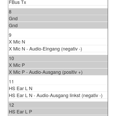
FBus Tx
8
Gnd
Gnd
9
X Mic N
X Mic N - Audio-Eingang (negativ -)
10
X Mic P
X Mic P - Audio-Ausgang (positiv +)
11
HS Ear L N
HS Ear L N - Audio-Ausgang linkst (negativ -)
12
HS Ear L P