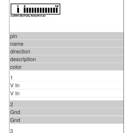
pin
name
direction
description
color
1
V In
V In
2
Gnd
Gnd
3